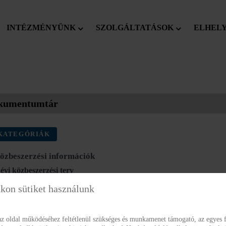
INTÉZMÉNYÜNK
SZOLGÁLTATÁSOK
ELHEL
kumentumtár
KATEGÓRIÁK
Közbeszerzési információk
 évi közbeszerzési terv
_Sztehlo_Gabor_Integralt_Szocialis_es_Gyermekvedelmi_Intezmeny_
kon sütiket használunk
 évi közbeszerzési terv
az oldal működéséhez feltétlenül szükséges és munkamenet támogató, az egyes f
8 Sztehlo_Közbeszerzési terv_2025.pdf