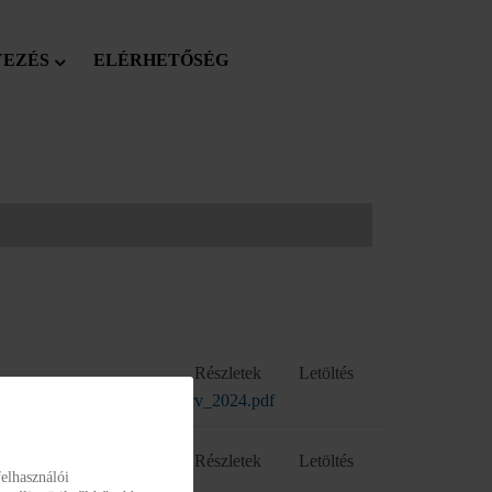
YEZÉS
ELÉRHETŐSÉG
Részletek
Letöltés
Budapest_kozbeszerzesi_terv_2024.pdf
Részletek
Letöltés
elhasználói