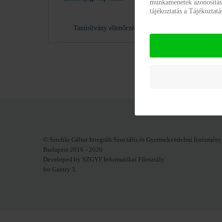
munkamenetek azonosításár
tájékoztatás a Tájékoztat
Tanúsítvány ellenőrzés
© Sztehlo Gábor Integrált Szociális és Gyermekvédelmi Intézmény
Budapest 2016 - 2026
Developed by SZGYF Informatikai Főosztály
for Gantry 5.