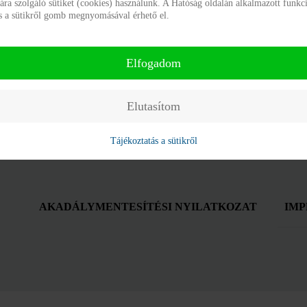
a szolgáló sütiket (cookies) használunk. A Hatóság oldalán alkalmazott funkci
ás a sütikről gomb megnyomásával érhető el.
Ordering
Elfogadom
Elutasítom
Tájékoztatás a sütikről
AKADÁLYMENTESÍTÉSI NYILATKOZAT
IMP