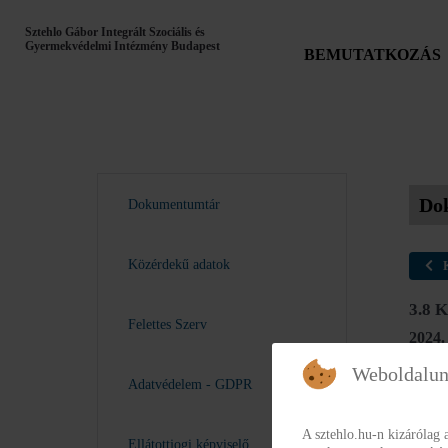
Sztehlo Gábor Integrált Szociális és
Gyermekvédelmi Intézmény Budapest
BEMUTATKOZÁS
Do
Dokumentumtár
Közérdekű adatok
3.8 
Felettes Szerv
2024.
82
Weboldalun
Adatvédelem - GDPR
2025.
A sztehlo.hu-n kizárólag 
3.
Ellátottjogi képviselő