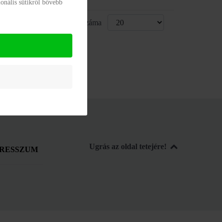
onális sütikről bővebb
Kijelzettek száma
Ugrás az oldal tetejére!
RESSZUM