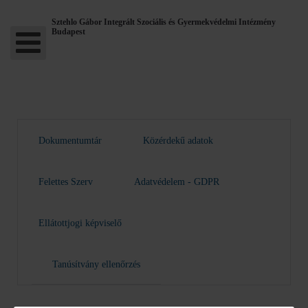
Sztehlo Gábor Integrált Szociális és Gyermekvédelmi Intézmény
Budapest
Dokumentumtár
Közérdekű adatok
Felettes Szerv
Adatvédelem - GDPR
Ellátottjogi képviselő
Tanúsítvány ellenőrzés