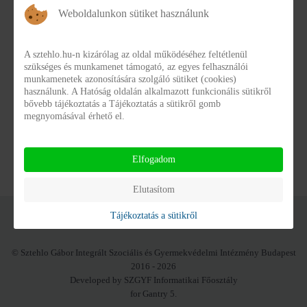
Weboldalunkon sütiket használunk
A sztehlo.hu-n kizárólag az oldal működéséhez feltétlenül
szükséges és munkamenet támogató, az egyes felhasználói
munkamenetek azonosítására szolgáló sütiket (cookies)
használunk. A Hatóság oldalán alkalmazott funkcionális sütikről
Kérelem Benyújtása
bővebb tájékoztatás a Tájékoztatás a sütikről gomb
megnyomásával érhető el.
Kérelem Benyújtása
Elfogadom
Elutasítom
Tájékoztatás a sütikről
© Sztehlo Gábor Integrált Szociális és Gyermekvédelmi Intézmény Budapest
2016 - 2026
Developed by SZGYF Informatikai Főosztály
for Gantry 5.