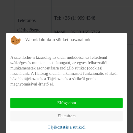
Tel: +36 (1) 999 4348
Telefonos
elérhetősége
Mobil: +36 30 165 5779
Weboldalunkon sütiket használunk
Elektronikus
A sztehlo.hu-n kizárólag az oldal működéséhez feltétlenül
adatvedelem@bm.gov.hu
szükséges és munkamenet támogató, az egyes felhasználói
elérhetősége
munkamenetek azonosítására szolgáló sütiket (cookies)
használunk. A Hatóság oldalán alkalmazott funkcionális sütikről
bővebb tájékoztatás a Tájékoztatás a sütikről gomb
megnyomásával érhető el.
A középirányító/fenntartó szerv:
Elfogadom
Szociális és Gyermekvédelmi
Hivatalos név
Elutasítom
Főigazgatóság
Tájékoztatás a sütikről