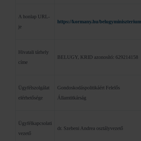
A honlap URL-
https://kormany.hu/belugyminiszteriu
je
Hivatali tárhely
BELUGY, KRID azonosító: 629214158
címe
Ügyfélszolgálat
Gondoskodáspolitikáért Felelős
elérhetősége
Államtitkárság
Ügyfélkapcsolati
dr. Szebeni Andrea osztályvezető
vezető