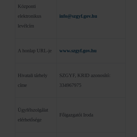
Központi
elektronikus
info@szgyf.gov.hu
levélcím
A honlap URL-je
www.szgyf.gov.hu
Hivatali tárhely
SZGYF, KRID azonosító:
címe
334967975
Ügyfélszolgálat
Főigazgatói Iroda
elérhetősége