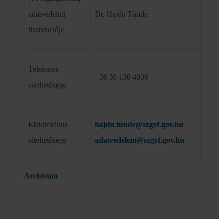
adatvédelmi
Dr. Hajdú Tünde
tisztviselője
Telefonos
+36 30 130 4036
elérhetősége
Elektronikus
hajdu.tunde@szgyf.gov.hu
elérhetősége
adatvedelem@szgyf.gov.hu
Archívum