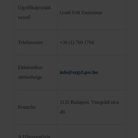
Ügyfélkapcsolati
Godó Edit Zsuzsanna
vezető
Telefonszám
+36 (1) 769 1704
Elektronikus
info@szgyf.gov.hu
elérhetősége
1132 Budapest, Visegrádi utca
Postacím
49.
A Főigazgatóság